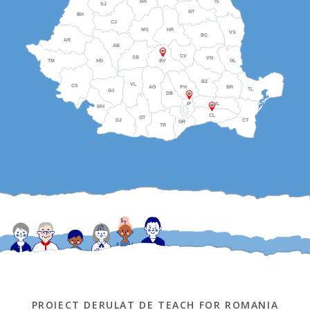
BN
IS
SJ
NT
BH
CJ
MS
HR
VS
BC
AR
AB
CV
SB
VN
TM
HD
BV
GL
BZ
VL
CS
AG
PH
BR
TL
GJ
DB
IF
IL
MH
CL
OT
DJ
CT
GR
TR
PROIECT DERULAT DE TEACH FOR ROMANIA