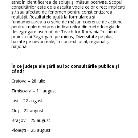
etnic în identificarea de soluții și măsuri potrivite. Scopul
consultărilor este de a asculta vocile celor direct implicați
și/ sau afectați de fenomen pentru conștientizarea
realității. Rezultatele ajută la formularea și
fundamentarea a o serie de măsuri coerente de acțiune
pentru implementarea indicatorilor din metodologia de
desegregare asumați de Teach for Romania în cadrul
proiectului Segregare pe minus, Diversitate pe plus,
bazate pe nevoi reale, în context local, regional și
național.
În ce județe ale țării au loc consultările publice și
când?
Craiova – 28 iulie
Timișoara – 11 august
Iași – 22 august
Cluj – 22 august
Brașov – 25 august
Ploiești – 25 august