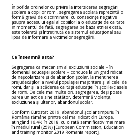
În pofida ordinelor cu privire la interzicerea segregării
școlare a copiilor romi, segregarea şcolară reprezintă o
formă gravă de discriminare, cu consecinţe negative
asupra accesului egal al copiilor la o educaţie de calitate.
În momentul de față, segregarea pe baza etniei există,
este tolerată și întreținută de sistemul educațional sau
lipsa de informare a victimelor segregării.
Ce înseamnă asta?
Segregarea ca mecanism al excluziunii sociale – în
domeniul educaţiei şcolare – conduce la un grad ridicat
de neşcolarizare şi de abandon şcolar, la menţinerea
prejudecăţilor la nivelul populaţiei majoritare şi al celei de
romi, dar şi la scăderea calităţii educaţiei în şcolile/clasele
de romi. De cele mai multe ori, segregarea, deși poate
părea un act de sine stătător, determină violența,
excluziunea și ulterior, abandonul școlar.
Conform Eurostat 2019, abandonul școlar timpuriu în
România rămâne printre cel mai ridicat din Europa,
atingând 16.4% în 2018, cu o rată semnificativ mai mare
în mediul rural (25%) [European Commission, Education
and training monitor 2019 Romania report].