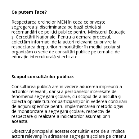
Ce putem face?
Respectarea ordinelor MEN în ceea ce privește
segregarea și discriminarea pe bază etnică și
recomandări de politici publice pentru Ministerul Educației
și Cercetării Naționale. Pentru a demara procesul,
colectăm informații de la actori relevanți cu privire la
respectarea drepturilor minorităților în mediul școlar și
organizăm o serie de consultări publice pe tematici de
educație interculturală și echitate.
Scopul consultărilor publice:
Consultarea publică are în vedere aducerea împreună a
actorilor relevanți, dar și a persoanelor interesate de
fenomenul segregării școlare, cu scopul de-a asculta și
colecta opiniile tuturor participanților în vederea conturării
de acțiuni specifice pentru implementarea metodologiei
de monitorizare a segregării școlare, respectiv de
respectare și realizare a indicatorilor asumați prin
aceasta.
Obiectivul principal al acestei consultări este de a implica
actorii relevanți în adresarea segregării școlare pe criteriu